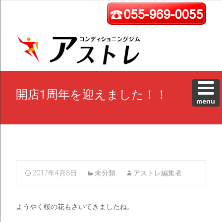
Skip 
cont
開店1周年を迎えました！！
menu
2017年4月8日
未分類
アストレ編集者
ようやく桜の花もさいてきましたね。